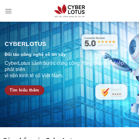
Skip
to
content
CYBERLOTUS
Đối tác công nghệ số tin cậy
CyberLotus sánh bước cùng cộng đồng doanh nghiệp
phát triển
vì nền kinh tế số Việt Nam.
Tìm hiểu thêm