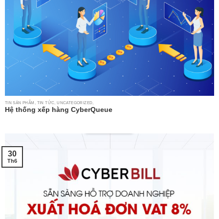
TIN SẢN PHẨM, TIN TỨC, UNCATEGORIZED,
Hệ thống xếp hàng CyberQueue
30
Th6