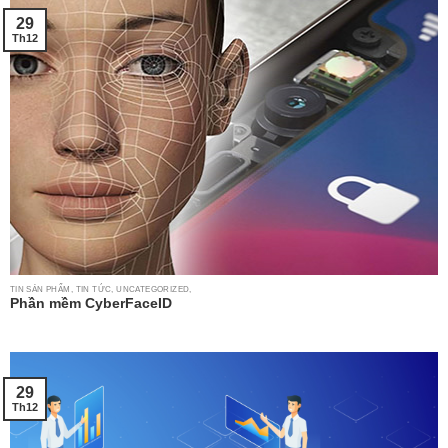
29
Th12
TIN SẢN PHẨM, TIN TỨC, UNCATEGORIZED,
Phần mềm CyberFaceID
29
Th12