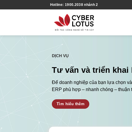
Skip
Hotline: 1900.2038 nhánh 2
to
content
DỊCH VỤ
Tư vấn và triển khai
Để doanh nghiệp của bạn lựa chọn và
ERP phù hợp – nhanh chóng – thuận t
Tìm hiểu thêm