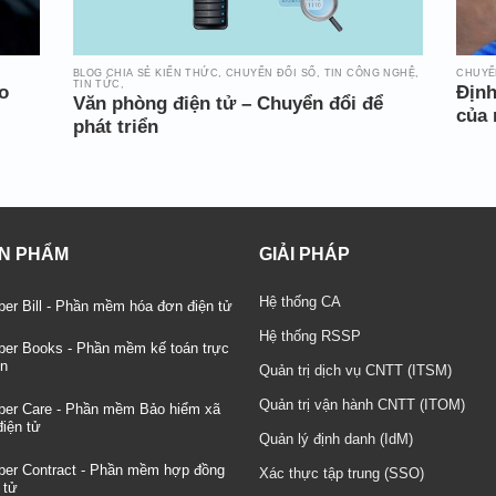
BLOG CHIA SẺ KIẾN THỨC, CHUYỂN ĐỔI SỐ, TIN CÔNG NGHỆ,
CHUYỂN
TIN TỨC,
o
Định
Văn phòng điện tử – Chuyển đổi để
của 
phát triển
N PHẨM
GIẢI PHÁP
Hệ thống CA
er Bill - Phần mềm hóa đơn điện tử
Hệ thống RSSP
er Books - Phần mềm kế toán trực
́n
Quản trị dịch vụ CNTT (ITSM)
Quản trị vận hành CNTT (ITOM)
er Care - Phần mềm Bảo hiểm xã
điện tử
Quản lý định danh (IdM)
ber Contract - Phần mềm hợp đồng
Xác thực tập trung (SSO)
 tử