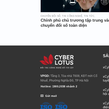
CHUYỂN ĐỔI SỐ, TIN CÔNG NGHỆ, TIN TỨC,
Chính phủ chủ trương tập trung và
chuyển đổi số toàn diện
SẢ
xCyb
VPGD:
Tầng 3, Tòa nhà T608, KĐT mới Cổ
xCyb
tuyê
Nhuế, Phường Nghĩa Đô, TP Hà Nội
Hotline: 1900.2038 nhánh 2
xCyb
hội 
Gửi mail
xCy
điện