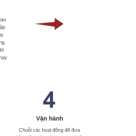
tạo
lập
uy
ung
dữ
chạy
Vận hành
Chuỗi các hoạt động để đưa