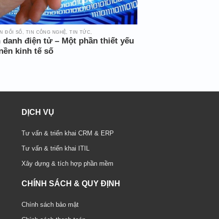
 ĐỔI SỐ, TIN CÔNG NGHỆ, TIN TỨC,
 danh điện tử – Một phần thiết yếu
nền kinh tế số
DỊCH VỤ
Tư vấn & triển khai CRM & ERP
Tư vấn & triển khai ITIL
Xây dựng & tích hợp phần mềm
CHÍNH SÁCH & QUY ĐỊNH
Chính sách bảo mật