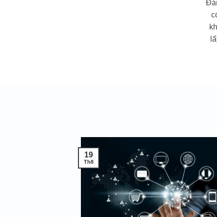
Đán
c
k
l
19
Th8