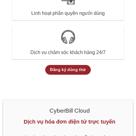
Linh hoạt phân quyền người dùng
Linh hoạt phân quyền người dùng
Dịch vụ chăm sóc khách hàng 24/7
Dịch vụ chăm sóc khách hàng 24/7
Đăng ký dùng thử
CyberBill Cloud
Dịch vụ hóa đơn điện tử trực tuyến