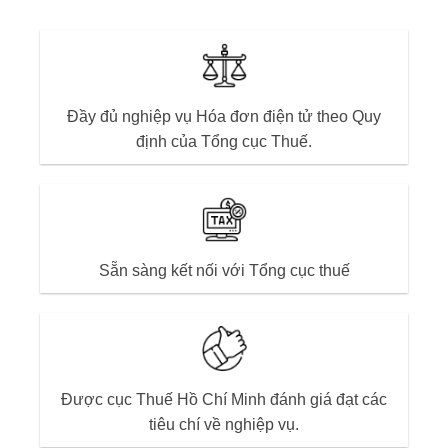
Đầy đủ nghiệp vụ Hóa đơn điện tử theo Quy
Đầy đủ nghiệp vụ Hóa đơn điện tử theo Quy
định của Tổng cục Thuế.
định của Tổng cục Thuế.
Sẵn sàng kết nối với Tổng cục thuế
Sẵn sàng kết nối với Tổng cục thuế
Được cục Thuế Hồ Chí Minh đánh giá đạt các
Được cục Thuế Hồ Chí Minh đánh giá đạt các
tiêu chí về nghiệp vụ.
tiêu chí về nghiệp vụ.