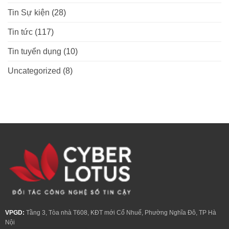
Tin Sự kiện
(28)
Tin tức
(117)
Tin tuyển dụng
(10)
Uncategorized
(8)
VPGD:
Tầng 3, Tòa nhà T608, KĐT mới Cổ Nhuế, Phường Nghĩa Đô, TP Hà
Nội